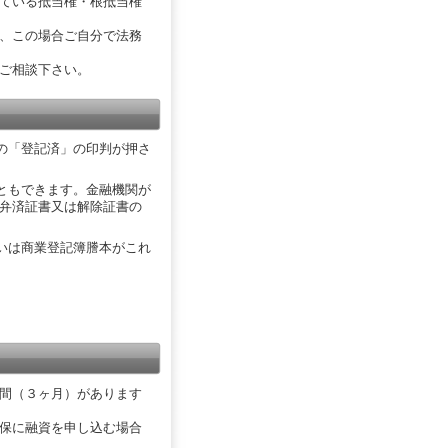
ている抵当権・根抵当権
、この場合ご自分で法務
ご相談下さい。
の「登記済」の印判が押さ
ともできます。金融機関が
弁済証書又は解除証書の
いは商業登記簿謄本がこれ
間（３ヶ月）があります
保に融資を申し込む場合