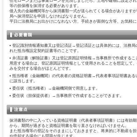
住宅ローンまたは事業ローンを完済しましたら、土地や建物に設定され
等の担保権を抹消する必要があります。
借入先の金融機関等から抹消書類一式が送られてくる場合がありますが
局へ抹消登記を申請しなければなりません。
平日に法務局にお出かけになれない方、手続きが面倒な方等、お気軽に
• 登記識別情報通知書又は登記済証→登記済証とは具体的には、法務局
れた抵当権設定契約証書等のことです。
• 弁済証書（解除証書）又は登記原因証明情報→当事務所で作成するこ
用意する場合は、登記原因証明情報として使用されることを想定して、
みを交付する場合がほとんどです。
• 抵当権者（金融機関）の代表者の資格証明書→代表者事項証明書ある
に該当します。
• 委任状（抵当権者）→金融機関側で用意します。
• 委任状（担保提供者）→当事務所で作成することができます。
抹消書類の中に入っている資格証明書（代表者事項証明書）には有効期
から、期間が過ぎると資格証明書を取り直さなければいけません。
また抵当権等の登記をそのままにしておきますと、将来的に不動産を担
や売却する場合にも問題が生じます。