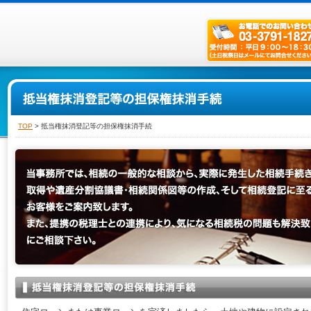
TOP
> 抵当権抹消登記等の担保権抹消手続